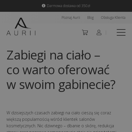
Darmowa dostawa od 350zł
Poznaj Aurii
Blog
Obsługa Klienta
Zabiegi na ciało –
co warto oferować
w swoim gabinecie?
W dzisiejszych czasach zabiegi na ciało cieszą się coraz
większą popularnością wśród klientek salonów
kosmetycznych. Nic dziwnego – dbanie o skórę, redukcja