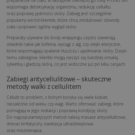
preparatów na ciało, a następnie owinięciu go folią. Proces ten
wspomaga detoksykację organizmu, redukcję cellulitu
oraz poprawę jędrności skóry. Zabieg jest szczególnie
popularny wśród klientek, które chcą zredukować obwody
ciała i poprawić ogólny wygląd skóry.
Preparaty używane do body wrappingu często zawierają
składniki takie jak kofeina, wyciągi z alg, czy olejki eteryczne,
które wspomagają spalanie tłuszczu i ujędrnianie skóry. Dzięki
temu zabiegowi, klientki mogą cieszyć się bardziej smukłą
sylwetką i gładszą skórą, co jest widoczne już po kilku sesjach.
Zabiegi antycellulitowe – skuteczne
metody walki z cellulitem
Cellulit to problem, z którym boryka się wiele kobiet,
niezależnie od wieku czy wagi. Warto oferować zabiegi, które
pomagają w jego redukcji i poprawią kondycję skóry.
Do najpopularniejszych metod należą masaże antycellulitowe,
drenaż limfatyczny, kawitacja ultradźwiękowa
oraz mezoterapia.