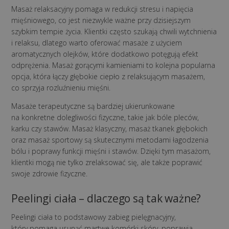
Masaż relaksacyjny pomaga w redukcji stresu i napięcia
mięśniowego, co jest niezwykle ważne przy dzisiejszym
szybkim tempie życia. Klientki często szukają chwili wytchnienia
i relaksu, dlatego warto oferować masaże z użyciem
aromatycznych olejków, które dodatkowo potęgują efekt
odprężenia. Masaż gorącymi kamieniami to kolejna popularna
opcja, która łączy głębokie ciepło z relaksującym masażem,
co sprzyja rozluźnieniu mięśni.
Masaże terapeutyczne są bardziej ukierunkowane
na konkretne dolegliwości fizyczne, takie jak bóle pleców,
karku czy stawów. Masaż klasyczny, masaż tkanek głębokich
oraz masaż sportowy są skutecznymi metodami łagodzenia
bólu i poprawy funkcji mięśni i stawów. Dzięki tym masażom,
klientki mogą nie tylko zrelaksować się, ale także poprawić
swoje zdrowie fizyczne.
Peelingi ciała – dlaczego są tak ważne?
Peelingi ciała to podstawowy zabieg pielęgnacyjny,
który pomaga usunąć martwe komórki skóry, poprawia