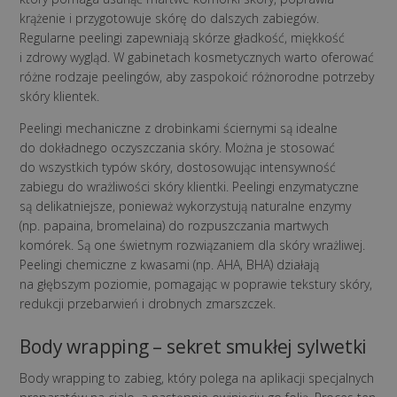
krążenie i przygotowuje skórę do dalszych zabiegów.
Regularne peelingi zapewniają skórze gładkość, miękkość
i zdrowy wygląd. W gabinetach kosmetycznych warto oferować
różne rodzaje peelingów, aby zaspokoić różnorodne potrzeby
skóry klientek.
Peelingi mechaniczne z drobinkami ściernymi są idealne
do dokładnego oczyszczania skóry. Można je stosować
do wszystkich typów skóry, dostosowując intensywność
zabiegu do wrażliwości skóry klientki. Peelingi enzymatyczne
są delikatniejsze, ponieważ wykorzystują naturalne enzymy
(np. papaina, bromelaina) do rozpuszczania martwych
komórek. Są one świetnym rozwiązaniem dla skóry wrażliwej.
Peelingi chemiczne z kwasami (np. AHA, BHA) działają
na głębszym poziomie, pomagając w poprawie tekstury skóry,
redukcji przebarwień i drobnych zmarszczek.
Body wrapping – sekret smukłej sylwetki
Body wrapping to zabieg, który polega na aplikacji specjalnych