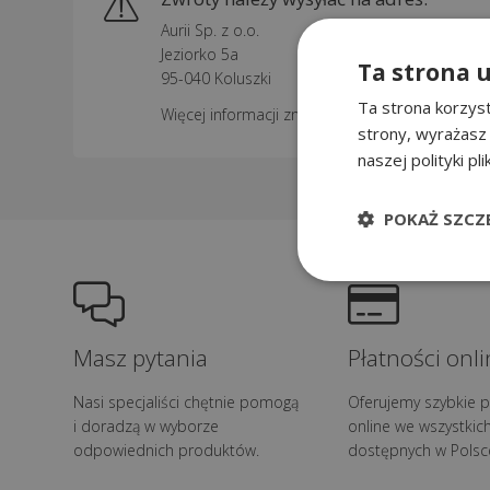
Aurii Sp. z o.o.
Jeziorko 5a
Ta strona 
95-040 Koluszki
Ta strona korzyst
Więcej informacji znajdziesz w formularzu zwr
strony, wyrażasz
naszej polityki pl
POKAŻ SZCZ
Masz pytania
Płatności onli
Nasi specjaliści chętnie pomogą
Oferujemy szybkie p
i doradzą w wyborze
online we wszystkic
odpowiednich produktów.
dostępnych w Polsc