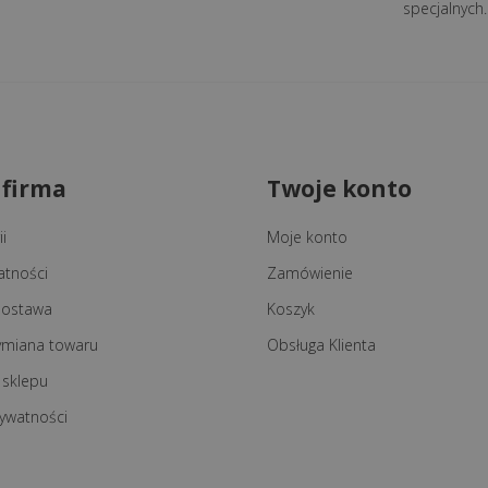
specjalnych.
 firma
Twoje konto
i
Moje konto
atności
Zamówienie
 dostawa
Koszyk
ymiana towaru
Obsługa Klienta
 sklepu
rywatności