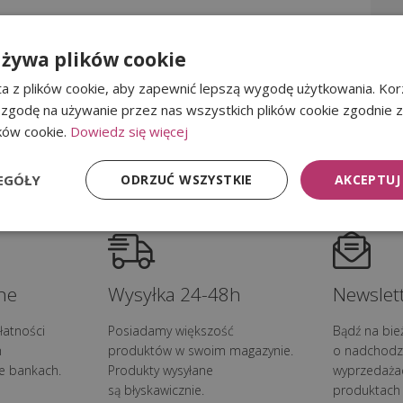
używa plików cookie
a z plików cookie, aby zapewnić lepszą wygodę użytkowania. Korz
otu oraz w
regulaminie sklepu
.
 zgodę na używanie przez nas wszystkich plików cookie zgodnie 
ików cookie.
Dowiedz się więcej
EGÓŁY
ODRZUĆ WSZYSTKIE
AKCEPTUJ
ne
Wysyłka 24-48h
Newslett
łatności
Posiadamy większość
Bądź na bie
h
produktów w swoim magazynie.
o nadchodz
e bankach.
Produkty wysyłane
wyprzedaża
są błyskawicznie.
produktach 