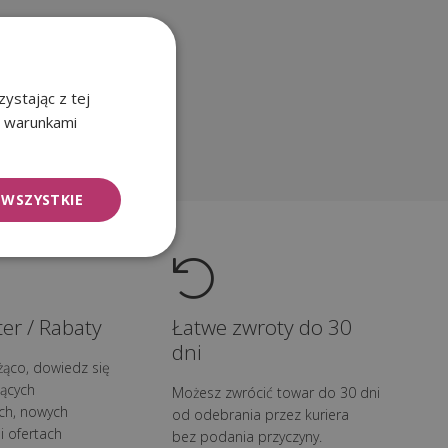
ystając z tej
z warunkami
 WSZYSTKIE
er / Rabaty
Łatwe zwroty do 30
dni
żąco, dowiedz się
ących
Możesz zwrócić towar do 30 dni
ch, nowych
od odebrania przez kuriera
i ofertach
bez podania przyczyny.