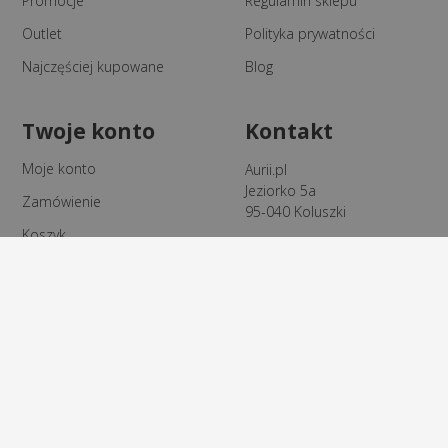
Promocje
Regulamin sklepu
Outlet
Polityka prywatności
Najczęściej kupowane
Blog
Twoje konto
Kontakt
Moje konto
Aurii.pl
Jeziorko 5a
Zamówienie
95-040 Koluszki
Koszyk
Email:
kontakt@aurii.pl
Obsługa Klienta
Telefon:
+48 510 905 775
© Copyright
Aurii.pl
– Wszelkie prawa zastrzeżone.