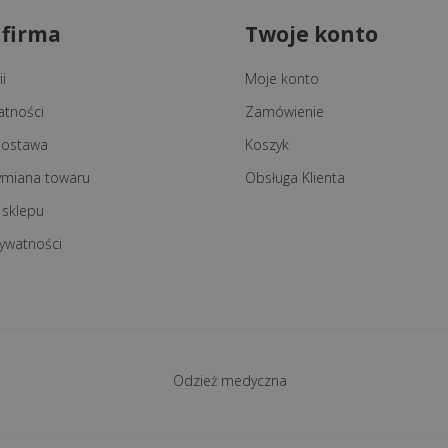
 firma
Twoje konto
i
Moje konto
atności
Zamówienie
 dostawa
Koszyk
ymiana towaru
Obsługa Klienta
 sklepu
rywatności
Odzież medyczna