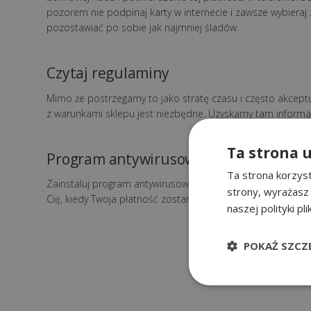
pozorem nie podpinaj karty w internecie i zawsze wybieraj 
pozostawiać po sobie jak najmniej śladów.
Czytaj regulaminy
Mimo że postrzegamy to jako stratę czasu i często akcept
z warunkami sklepu jest niezbędne. Uzyskamy tam informacje
Ta strona 
Program antywirusowy
Ta strona korzyst
Zainstaluj program antywirusowy, który pomoże Ci wykryć r
strony, wyrażasz
Cię, kiedy Twoja płatność zostanie przekierowana na niebe
naszej polityki pl
POKAŻ SZCZ