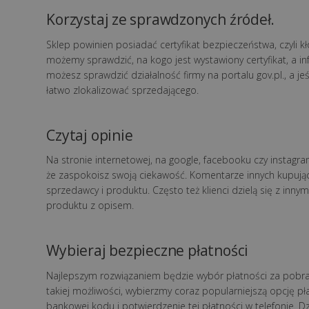
Korzystaj ze sprawdzonych źródeł.
Sklep powinien posiadać certyfikat bezpieczeństwa, czyli k
możemy sprawdzić, na kogo jest wystawiony certyfikat, a 
możesz sprawdzić działalność firmy na portalu gov.pl., a j
łatwo zlokalizować sprzedającego.
Czytaj opinie
Na stronie internetowej, na google, facebooku czy instagram
że zaspokoisz swoją ciekawość. Komentarze innych kupując
sprzedawcy i produktu. Często też klienci dzielą się z inn
produktu z opisem.
Wybieraj bezpieczne płatności
Najlepszym rozwiązaniem będzie wybór płatności za pobran
takiej możliwości, wybierzmy coraz popularniejszą opcję pła
bankowej kodu i potwierdzenie tej płatności w telefonie. 