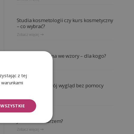
Studia kosmetologii czy kurs kosmetyczny
– co wybrać?
Zobacz więcej
Odzież medyczna we wzory – dla kogo?
Zobacz więcej
ystając z tej
z warunkami
Jak poprawić swój wygląd bez pomocy
skalpela?
Zobacz więcej
 WSZYSTKIE
Jak zostać lekarzem?
Zobacz więcej