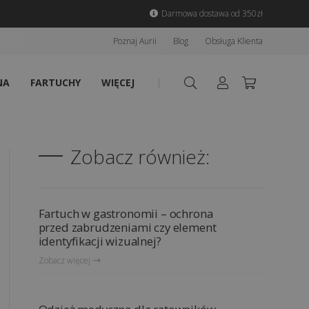
Darmowa dostawa od 350zł
Poznaj Aurii
Blog
Obsługa Klienta
NA
FARTUCHY
WIĘCEJ
Zobacz również:
Fartuch w gastronomii – ochrona
przed zabrudzeniami czy element
identyfikacji wizualnej?
Zobacz więcej