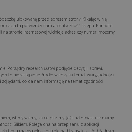
łódeczkę ulokowaną przed adresem strony. Klikając w nią,
informacja ta potwierdzi nam autentyczność sklepu. Ponadto
eśli na stronie internetowej widnieje adres czy numer, możemy
ie. Porządny research ułatwi podjęcie decyzji i sprawi,
ych to niezastąpione źródło wiedzy na temat wiarygodności
ymi zdjęciami, co da nam informację na temat zgodności
iem, wtedy wiemy, za co płacimy. Jeśli natomiast nie mamy
tności Blikiem. Polega ona na przepisaniu z aplikacji
Dzięki temu mamy pełną kontrolę nad transakcją. Pod żadnym