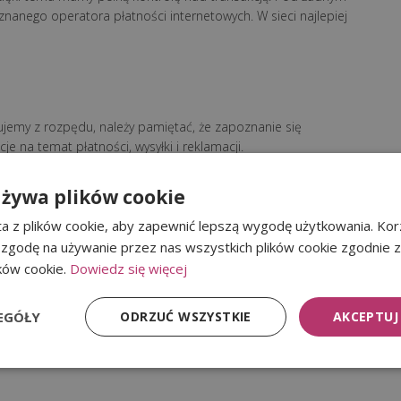
znanego operatora płatności internetowych. W sieci najlepiej
ujemy z rozpędu, należy pamiętać, że zapoznanie się
 na temat płatności, wysyłki i reklamacji.
używa plików cookie
a z plików cookie, aby zapewnić lepszą wygodę użytkowania. Korz
yzyko związane z korzystaniem z danej strony i poinformuje
 zgodę na używanie przez nas wszystkich plików cookie zgodnie 
zpieczne witryny.
ików cookie.
Dowiedz się więcej
EGÓŁY
ODRZUĆ WSZYSTKIE
AKCEPTUJ