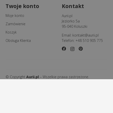
Twoje konto
Kontakt
Moje konto
Aurii.pl
Jeziorko 5a
Zamówienie
95-040 Koluszki
Koszyk
Email:
kontakt@aurii.pl
Obsługa Klienta
Telefon:
+48 510 905 775
© Copyright
Aurii.pl
– Wszelkie prawa zastrzeżone.
Design by
IT-Poland