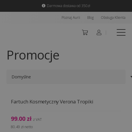
Darmowa dostawa od 350zł
Poznaj Aurii
Blog
Obsługa Klienta
Promocje
Fartuch Kosmetyczny Verona Tropiki
99.00
zł
z VAT
80.49
zł
netto