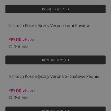
DODAJ DO KOSZYKA
Fartuch Kosmetyczny Verona Letni Powiew
99.00
zł
z VAT
80.49
zł
netto
DOWIEDZ SIĘ WIĘCEJ
Fartuch Kosmetyczny Verona Granatowe Peonie
99.00
zł
z VAT
80.49
zł
netto
DOWIEDZ SIĘ WIĘCEJ