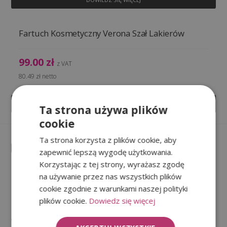
Fartuch Kosmetyczny Verona Szał Lakierów
99.00
zł
z VAT
80.49
zł
netto
DODAJ DO KOSZYKA
Ta strona używa plików
cookie
Ta strona korzysta z plików cookie, aby
zapewnić lepszą wygodę użytkowania.
Korzystając z tej strony, wyrażasz zgodę
Masz pytania
Płatności online
na używanie przez nas wszystkich plików
cookie zgodnie z warunkami naszej polityki
Nasi specjaliści chętnie
Oferujemy szybkie płatności
plików cookie.
Dowiedz się więcej
pomogą i doradzą
online we wszystkich
w wyborze odpowiednich
dostępnych w Polsce