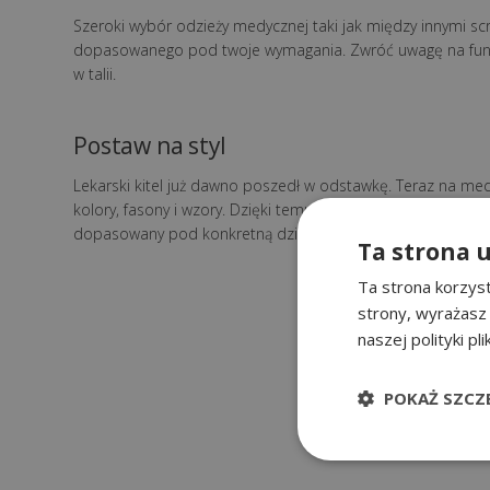
Szeroki wybór odzieży medycznej taki jak między innymi scru
dopasowanego pod twoje wymagania. Zwróć uwagę na funkcjo
w talii.
Postaw na styl
Lekarski kitel już dawno poszedł w odstawkę. Teraz na med
kolory, fasony i wzory. Dzięki temu możesz podkreślić swój
dopasowany pod konkretną dziedzinę.
Ta strona 
Ta strona korzyst
strony, wyrażasz
naszej polityki pl
POKAŻ SZCZ