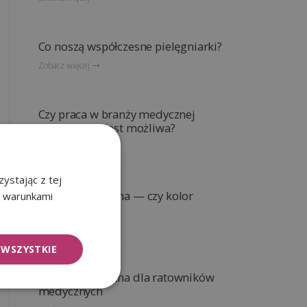
Co noszą współczesne pielęgniarki?
Zobacz więcej
Czy praca w branży medycznej
bez studiów jest możliwa?
Zobacz więcej
ystając z tej
Odzież medyczna — czy kolor
z warunkami
ma znaczenie?
Zobacz więcej
 WSZYSTKIE
Odzież medyczna dla ratowników
medycznych