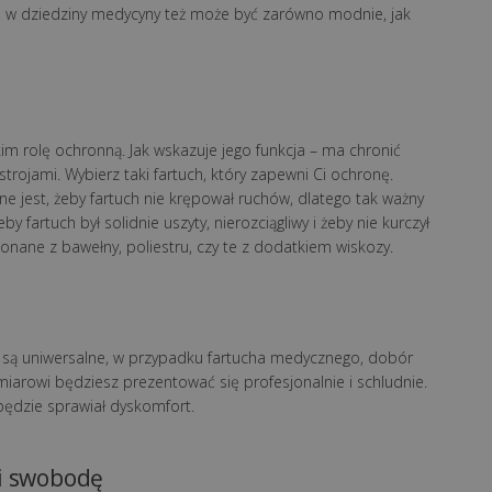
Bo w dziedziny medycyny też może być zarówno modnie, jak
im rolę ochronną. Jak wskazuje jego funkcja – ma chronić
trojami. Wybierz taki fartuch, który zapewni Ci ochronę.
e jest, żeby fartuch nie krępował ruchów, dlatego tak ważny
y fartuch był solidnie uszyty, nierozciągliwy i żeby nie kurczył
onane z bawełny, poliestru, czy te z dodatkiem wiskozy.
 są uniwersalne, w przypadku fartucha medycznego, dobór
miarowi będziesz prezentować się profesjonalnie i schludnie.
będzie sprawiał dyskomfort.
 i swobodę