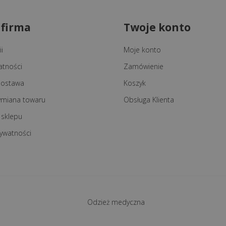
 firma
Twoje konto
i
Moje konto
atności
Zamówienie
 dostawa
Koszyk
ymiana towaru
Obsługa Klienta
 sklepu
rywatności
Odzież medyczna