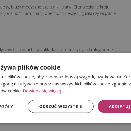
bsy, bluzy medyczne czy tuniki, ułatwi Ci znalezienie kroju
nalność fartucha tj. obecność kieszeni, guziki czy wiązanie
ycznych salonach i w zakładach produkcyjnych królują liczne
 charakter i profesjonalizm oraz znaleźć fartuch medyczny
używa plików cookie
a z plików cookie, aby zapewnić lepszą wygodę użytkowania. Korz
 zgodę na używanie przez nas wszystkich plików cookie zgodnie 
ików cookie.
Dowiedz się więcej
EGÓŁY
ODRZUĆ WSZYSTKIE
AKCEPTUJ