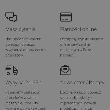
ma wiele
wariantów.
Opcje
można
wybrać
Masz pytania
Płatności online
na stronie
produktu
Nasi specjaliści chętnie
Oferujemy szybkie płatności
pomogą i doradzą
online we wszystkich
w wyborze odpowiednich
dostępnych w Polsce
produktów.
bankach.
Wysyłka 24-48h
Newsletter / Rabaty
Posiadamy większość
Bądź na bieżąco, dowiedz
produktów w swoim
się o nadchodzących
magazynie. Produkty
wyprzedażach, nowych
wysyłane są błyskawicznie.
produktach i ofertach