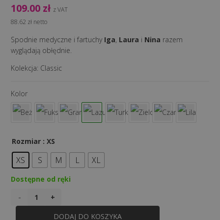
109.00
zł
z VAT
88.62
zł
netto
Spodnie medyczne i fartuchy
Iga
,
Laura
i
Nina
razem
wyglądają obłędnie.
Kolekcja:
Classic
Kolor
Rozmiar
: XS
XS
S
M
L
XL
Dostępne od ręki
ilość
Spodnie
DODAJ DO KOSZYKA