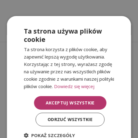
Ten
Ta strona używa plików
WYBIERZ OPCJE
prod
cookie
ma w
Zobacz również
wari
Ta strona korzysta z plików cookie, aby
Opcj
zapewnić lepszą wygodę użytkowania.
moż
Korzystając z tej strony, wyrażasz zgodę
wybr
na używanie przez nas wszystkich plików
na s
cookie zgodnie z warunkami naszej polityki
pro
plików cookie.
Dowiedz się więcej
AKCEPTUJ WSZYSTKIE
ODRZUĆ WSZYSTKIE
POKAŻ SZCZEGÓŁY