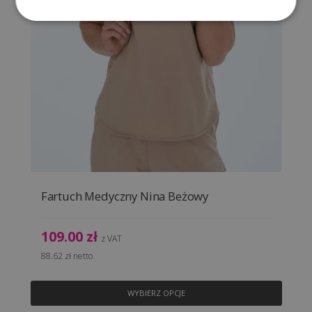
Fartuch Medyczny Milena Czarny
109.00
zł
z VAT
88.62
zł
netto
Ten
WYBIERZ OPCJE
produkt