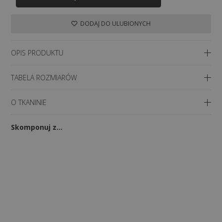
Medyczne
DODAJ DO ULUBIONYCH
Joggery
Sara
OPIS PRODUKTU
Lazuli
TABELA ROZMIARÓW
O TKANINIE
Skomponuj z…