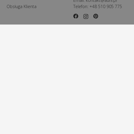
Email:
kontakt@aurii.pl
Obsługa Klienta
Telefon:
+48 510 905 775
© Copyright
Aurii.pl
– Wszelkie prawa zastrzeżone.
Design by
IT-Poland