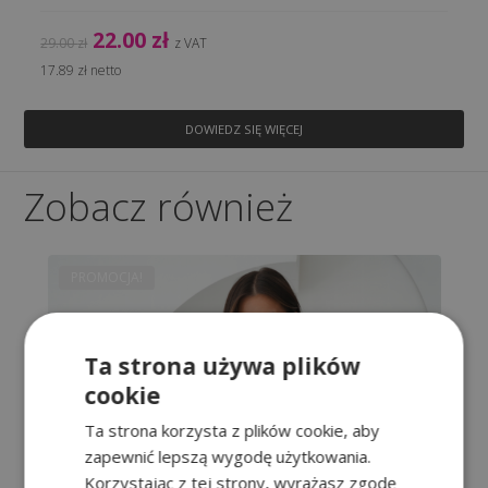
Pierwotna
Aktualna
22.00
zł
29.00
zł
z VAT
cena
cena
17.89
zł
netto
wynosiła:
wynosi:
29.00 zł.
22.00 zł.
DOWIEDZ SIĘ WIĘCEJ
Zobacz również
PROMOCJA!
Ta strona używa plików
cookie
Ta strona korzysta z plików cookie, aby
zapewnić lepszą wygodę użytkowania.
Korzystając z tej strony, wyrażasz zgodę