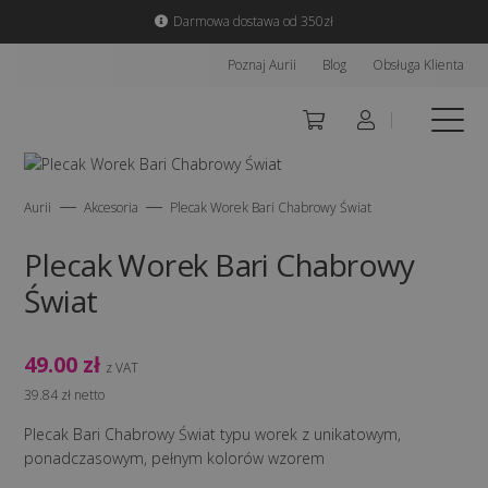
Darmowa dostawa od 350zł
Poznaj Aurii
Blog
Obsługa Klienta
Aurii
Akcesoria
Plecak Worek Bari Chabrowy Świat
Plecak Worek Bari Chabrowy
Świat
49.00
zł
z VAT
39.84
zł
netto
Plecak Bari Chabrowy Świat typu worek z unikatowym,
ponadczasowym, pełnym kolorów wzorem