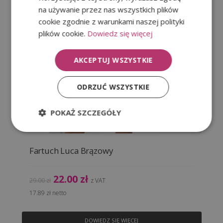
na używanie przez nas wszystkich plików
cookie zgodnie z warunkami naszej polityki
Fartuch Rosso Czekolada
plików cookie.
Dowiedz się więcej
Pierwotna
Aktualna
49.00
zł
AKCEPTUJ WSZYSTKIE
59.00
zł
z VAT
cena
cena
39.84
zł
netto
wynosiła:
wynosi:
ODRZUĆ WSZYSTKIE
59.00 zł.
49.00 zł.
POKAŻ SZCZEGÓŁY
DODAJ DO KOSZYKA